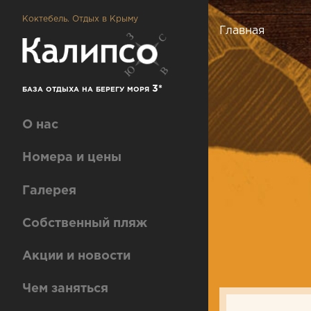
Перейти
к
Главная
Строка
основному
навигации
содержанию
Основная
О нас
навигация
Номера и цены
Галерея
Собственный пляж
Акции и новости
Чем заняться